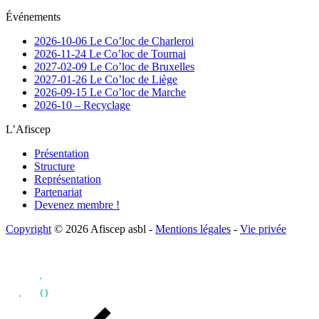
Événements
2026-10-06 Le Co’loc de Charleroi
2026-11-24 Le Co’loc de Tournai
2027-02-09 Le Co’loc de Bruxelles
2027-01-26 Le Co’loc de Liège
2026-09-15 Le Co’loc de Marche
2026-10 – Recyclage
L’Afiscep
Présentation
Structure
Représentation
Partenariat
Devenez membre !
Copyright
© 2026 Afiscep asbl -
Mentions légales
-
Vie privée
Ce site est protégé par Cloudflare et la
politique de vie privée
et les
conditions
d'utilisation
de Cloudflare s'appliquent.