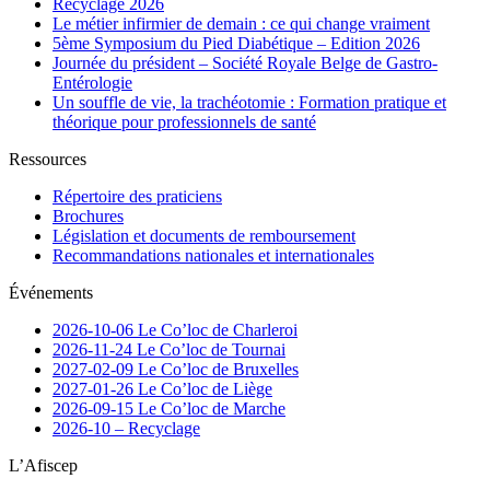
Recyclage 2026
Le métier infirmier de demain : ce qui change vraiment
5ème Symposium du Pied Diabétique – Edition 2026
Journée du président – Société Royale Belge de Gastro-
Entérologie
Un souffle de vie, la trachéotomie : Formation pratique et
théorique pour professionnels de santé
Ressources
Répertoire des praticiens
Brochures
Législation et documents de remboursement
Recommandations nationales et internationales
Événements
2026-10-06 Le Co’loc de Charleroi
2026-11-24 Le Co’loc de Tournai
2027-02-09 Le Co’loc de Bruxelles
2027-01-26 Le Co’loc de Liège
2026-09-15 Le Co’loc de Marche
2026-10 – Recyclage
L’Afiscep