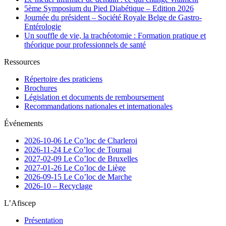
5ème Symposium du Pied Diabétique – Edition 2026
Journée du président – Société Royale Belge de Gastro-
Entérologie
Un souffle de vie, la trachéotomie : Formation pratique et
théorique pour professionnels de santé
Ressources
Répertoire des praticiens
Brochures
Législation et documents de remboursement
Recommandations nationales et internationales
Événements
2026-10-06 Le Co’loc de Charleroi
2026-11-24 Le Co’loc de Tournai
2027-02-09 Le Co’loc de Bruxelles
2027-01-26 Le Co’loc de Liège
2026-09-15 Le Co’loc de Marche
2026-10 – Recyclage
L’Afiscep
Présentation