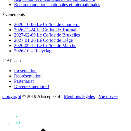
Recommandations nationales et internationales
Événements
2026-10-06 Le Co’loc de Charleroi
2026-11-24 Le Co’loc de Tournai
2027-02-09 Le Co’loc de Bruxelles
2027-01-26 Le Co’loc de Liège
2026-09-15 Le Co’loc de Marche
2026-10 – Recyclage
L’Afiscep
Présentation
Représentation
Partenariat
Devenez membre !
Copyright
© 2019 Afiscep asbl -
Mentions légales
-
Vie privée
Ce site est protégé par Cloudflare et la
politique de vie privée
et les
conditions
d'utilisation
de Cloudflare s'appliquent.