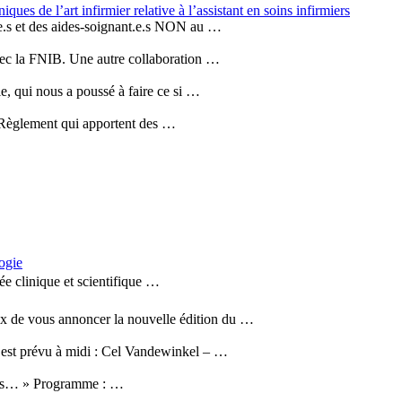
ques de l’art infirmier relative à l’assistant en soins infirmiers
r.e.s et des aides-soignant.e.s NON au …
vec la FNIB. Une autre collaboration …
le, qui nous a poussé à faire ce si …
e Règlement qui apportent des …
ogie
ée clinique et scientifique …
x de vous annoncer la nouvelle édition du …
st prévu à midi : Cel Vandewinkel – …
ts… » Programme : …