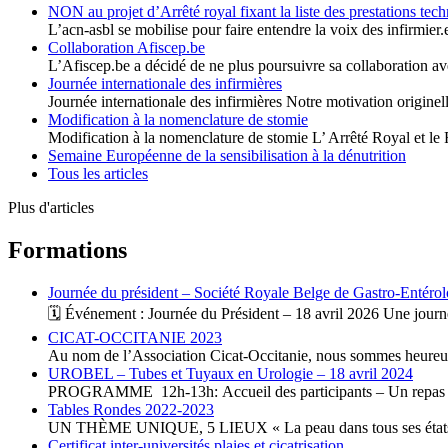
NON au projet d’Arrêté royal fixant la liste des prestations techni
L’acn-asbl se mobilise pour faire entendre la voix des infirmie
Collaboration Afiscep.be
L’Afiscep.be a décidé de ne plus poursuivre sa collaboration a
Journée internationale des infirmières
Journée internationale des infirmières Notre motivation originel
Modification à la nomenclature de stomie
Modification à la nomenclature de stomie L’ Arrêté Royal et l
Semaine Européenne de la sensibilisation à la dénutrition
Tous les articles
Plus d'articles
Formations
Journée du président – Société Royale Belge de Gastro-Entérol
🗓️ Événement : Journée du Président – 18 avril 2026 Une journ
CICAT-OCCITANIE 2023
Au nom de l’Association Cicat-Occitanie, nous sommes heureu
UROBEL – Tubes et Tuyaux en Urologie – 18 avril 2024
PROGRAMME 12h-13h: Accueil des participants – Un repas e
Tables Rondes 2022-2023
UN THÈME UNIQUE, 5 LIEUX « La peau dans tous ses éta
Certificat inter-universités plaies et cicatrisation