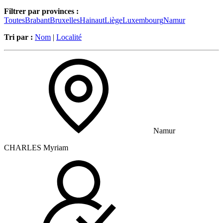
Filtrer par provinces :
Toutes
Brabant
Bruxelles
Hainaut
Liège
Luxembourg
Namur
Tri par :
Nom
|
Localité
Namur
CHARLES Myriam