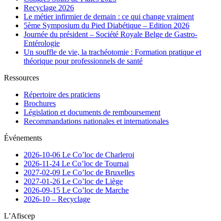
Recyclage 2026
Le métier infirmier de demain : ce qui change vraiment
5ème Symposium du Pied Diabétique – Edition 2026
Journée du président – Société Royale Belge de Gastro-
Entérologie
Un souffle de vie, la trachéotomie : Formation pratique et
théorique pour professionnels de santé
Ressources
Répertoire des praticiens
Brochures
Législation et documents de remboursement
Recommandations nationales et internationales
Événements
2026-10-06 Le Co’loc de Charleroi
2026-11-24 Le Co’loc de Tournai
2027-02-09 Le Co’loc de Bruxelles
2027-01-26 Le Co’loc de Liège
2026-09-15 Le Co’loc de Marche
2026-10 – Recyclage
L’Afiscep