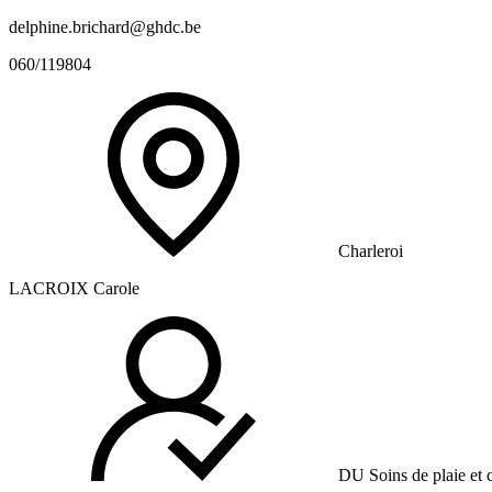
delphine.brichard@ghdc.be
060/119804
Charleroi
LACROIX Carole
DU Soins de plaie et c