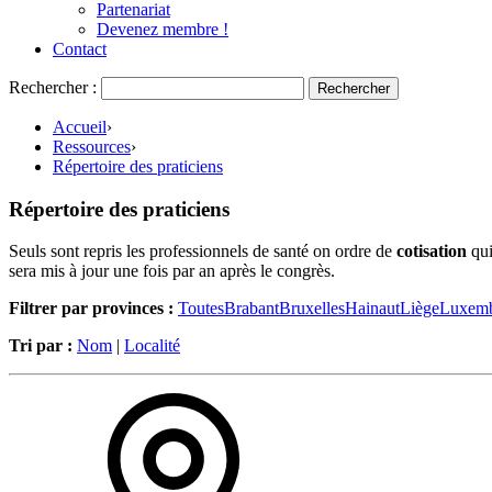
Partenariat
Devenez membre !
Contact
Rechercher :
Accueil
›
Ressources
›
Répertoire des praticiens
Répertoire des praticiens
Seuls sont repris les professionnels de santé on ordre de
cotisation
qui
sera mis à jour une fois par an après le congrès.
Filtrer par provinces :
Toutes
Brabant
Bruxelles
Hainaut
Liège
Luxem
Tri par :
Nom
|
Localité