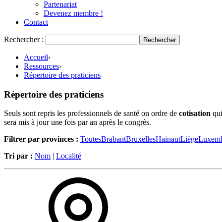
Partenariat
Devenez membre !
Contact
Rechercher :
Accueil
›
Ressources
›
Répertoire des praticiens
Répertoire des praticiens
Seuls sont repris les professionnels de santé on ordre de
cotisation
qui
sera mis à jour une fois par an après le congrès.
Filtrer par provinces :
Toutes
Brabant
Bruxelles
Hainaut
Liège
Luxem
Tri par :
Nom
|
Localité